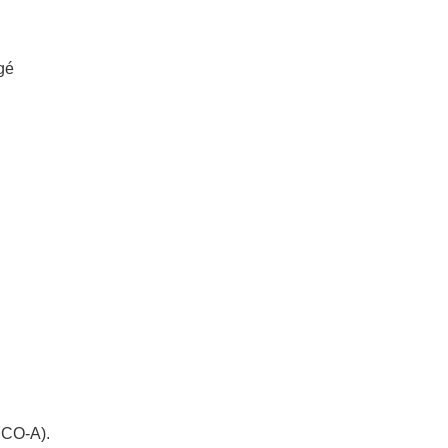
agé
SCO-A).