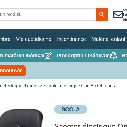
c
Lu
9h
mbre
Vie quotidienne
Incontinence
Matériel enfant
n matériel médical
Prescription médicale
R
mboursés
r électrique 4 roues
> Scooter électrique One Air+ 4 roues
SCO-A
Scooter électrique On