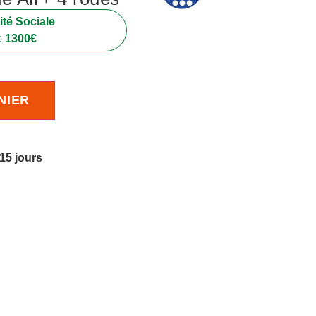
té Sociale
:
1300
€
NIER
 15 jours