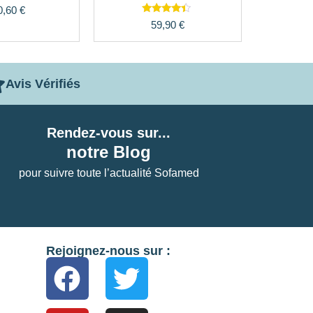
0,60
€
Note
59,90
€
4.22
sur 5
Avis Vérifiés
Rendez-vous sur...
notre Blog
pour suivre toute l’actualité Sofamed
Rejoignez-nous sur :