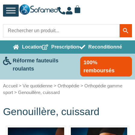
Location
Prescription
Reconditionné
Réforme fauteuils
100%
roulants
remboursés
Accueil
>
Vie quotidienne
>
Orthopédie
>
Orthopédie gamme
sport
> Genouillère, cuissard
Genouillère, cuissard