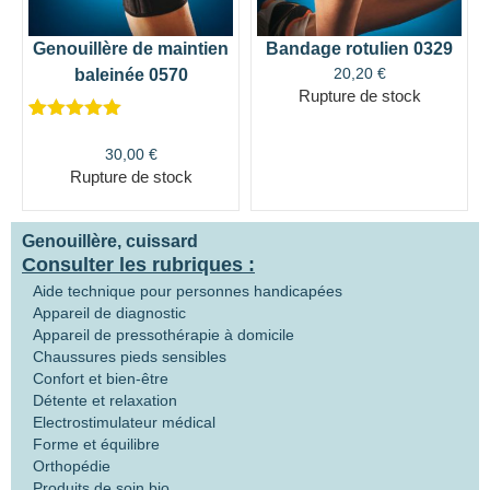
Genouillère de maintien
Bandage rotulien 0329
20,20
€
baleinée 0570
Rupture de stock
Noté
1
5.00
sur 5
30,00
€
basé sur
Rupture de stock
notation
client
Genouillère, cuissard
Consulter les rubriques :
Aide technique pour personnes handicapées
Appareil de diagnostic
Appareil de pressothérapie à domicile
Chaussures pieds sensibles
Confort et bien-être
Détente et relaxation
Electrostimulateur médical
Forme et équilibre
Orthopédie
Produits de soin bio