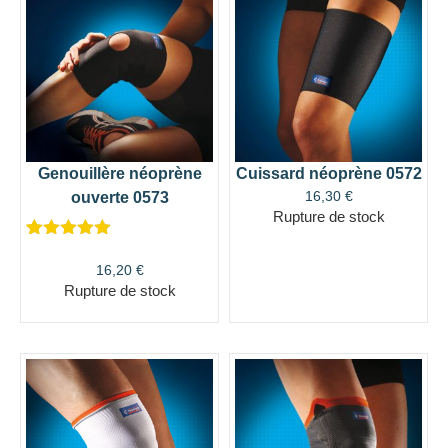
Genouillère néoprène
Cuissard néoprène 0572
16,30
€
ouverte 0573
Rupture de stock
Noté
1
5.00
sur 5
16,20
€
basé sur
Rupture de stock
notation
client