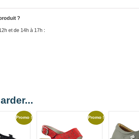
produit ?
12h et de 14h à 17h :
arder...
Promo !
Promo !