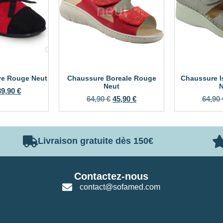
ve Rouge Neut
Chaussure Boreale Rouge
Chaussure I
Neut
N
39,90
€
64,90
€
45,90
€
64,90
Livraison gratuite dès 150€
Contactez-nous
contact@sofamed.com