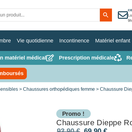
c
Lu
9h
mbre
Vie quotidienne
Incontinence
Matériel enfant
n matériel médical
Prescription médicale
R
mboursés
ensibles
>
Chaussures orthopédiques femme
> Chaussure Die
Promo !
Chaussure Dieppe R
93,90
€
69,90
€