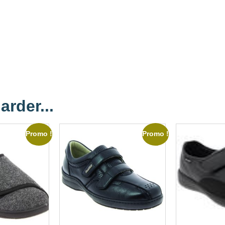
arder...
Promo !
Promo !