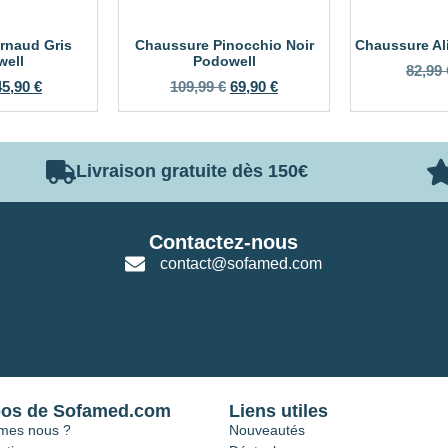
rnaud Gris
Chaussure Pinocchio Noir
Chaussure Al
ell
Podowell
82,99
45,90
€
109,99
€
69,90
€
Livraison gratuite dès 150€
Contactez-nous
contact@sofamed.com
pos de Sofamed.com
Liens utiles
mes nous ?
Nouveautés