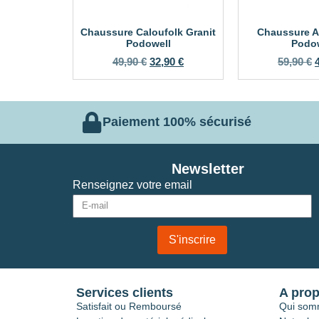
Chaussure Caloufolk Granit
Chaussure A
Podowell
Podow
49,90
€
32,90
€
59,90
€
Paiement 100% sécurisé
Newsletter
Renseignez votre email
S'inscrire
Services clients
A pro
Satisfait ou Remboursé
Qui som