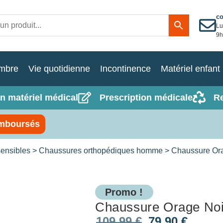
c
Lu
9h
mbre
Vie quotidienne
Incontinence
Matériel enfant
n matériel médical
Prescription médicale
R
mboursés
ensibles
>
Chaussures orthopédiques homme
> Chaussure Ora
Promo !
Chaussure Orage Noi
109,99
€
79,90
€