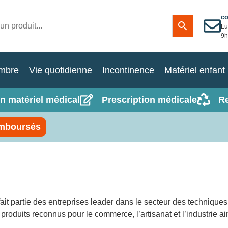
c
Lu
9h
mbre
Vie quotidienne
Incontinence
Matériel enfant
n matériel médical
Prescription médicale
R
mboursés
ait partie des entreprises leader dans le secteur des techniqu
uits reconnus pour le commerce, l’artisanat et l’industrie ains