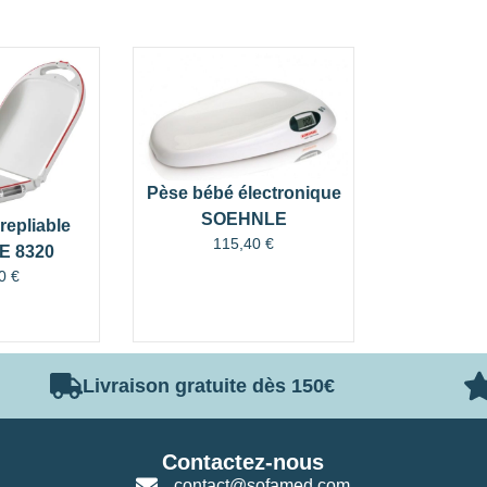
Pèse bébé électronique
SOEHNLE
repliable
115,40
€
 8320
10
€
Livraison gratuite dès 150€
Contactez-nous
contact@sofamed.com