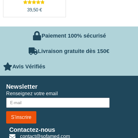
Note
39,50
€
4.56
sur 5
Paiement 100% sécurisé
Livraison gratuite dès 150€
Avis Vérifiés
Newsletter
Renseignez votre email
S'inscrire
Contactez-nous
contact@sofamed.com