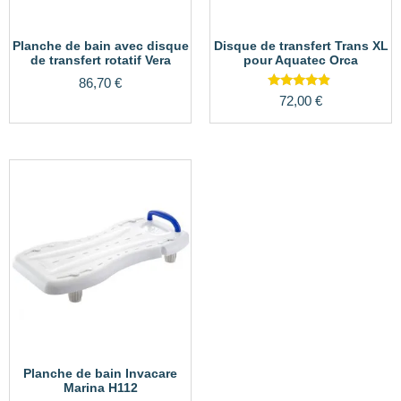
Planche de bain avec disque
Disque de transfert Trans XL
de transfert rotatif Vera
pour Aquatec Orca
86,70
€
Note
72,00
€
4.67
sur 5
Planche de bain Invacare
Marina H112