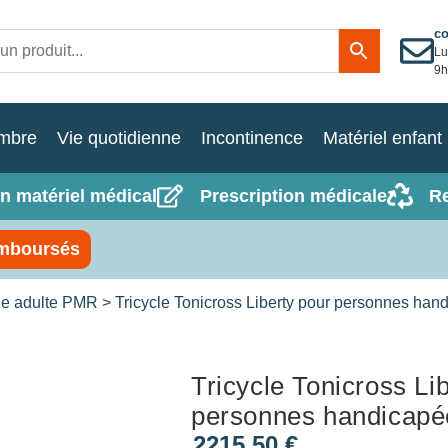
c
Lu
9h
mbre
Vie quotidienne
Incontinence
Matériel enfant
n matériel médical
Prescription médicale
R
mboursés
cle adulte PMR
> Tricycle Tonicross Liberty pour personnes han
Tricycle Tonicross Li
personnes handicapé
2215,50
€