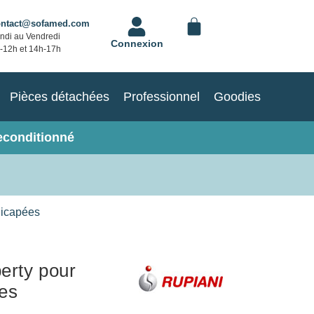
ontact@sofamed.com
ndi au Vendredi
Connexion
-12h et 14h-17h
Pièces détachées
Professionnel
Goodies
econditionné
dicapées
berty pour
es