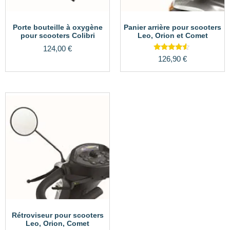
Porte bouteille à oxygène
Panier arrière pour scooters
pour scooters Colibri
Leo, Orion et Comet
124,00
€
Note
126,90
€
4.33
sur 5
Rétroviseur pour scooters
Leo, Orion, Comet