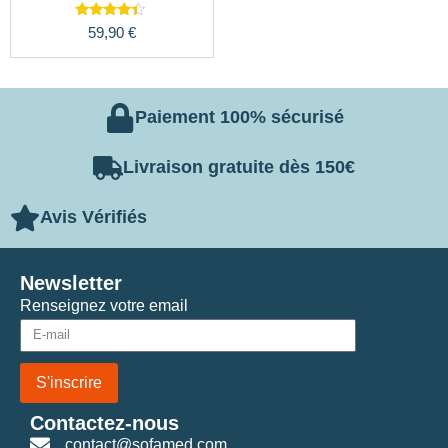
Note
59,90
€
4.22
sur 5
Paiement 100% sécurisé
Livraison gratuite dès 150€
Avis Vérifiés
Newsletter
Renseignez votre email
S'inscrire
Contactez-nous
contact@sofamed.com