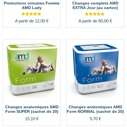
Protections urinaires Femme
Changes complets AMD
AMD Lady
EXTRA Jour (au carton)
Note
Note
A partir de
12,00
€
A partir de
60,00
€
5.00
4.50
sur 5
sur 5
Changes anatomiques AMD
Changes anatomiques AMD
Form SUPER (sachet de 20)
Form NORMAL (sachet de 20)
15,10
€
9,70
€