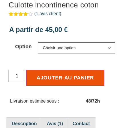
Culotte incontinence coton
(
1
avis client)
Noté
1
4.00
sur 5
A partir de
45,00
€
basé
sur
notation
client
Option
AJOUTER AU PANIER
Livraison estimée sous :
48/72h
Description
Avis (1)
Contact