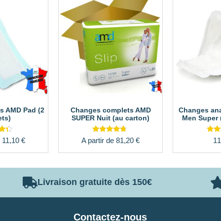
s AMD Pad (2
Changes complets AMD
Changes an
ts)
SUPER Nuit (au carton)
Men Super 
Note
N
e
11,10
€
A partir de
81,20
€
11
4.50
4
5
sur 5
su
Livraison gratuite dès 150€
Contactez-nous