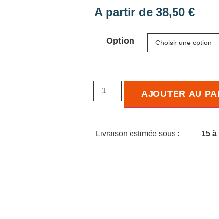
3.00
A partir de
38,50
€
sur 5
basé
sur
notation
Option
client
AJOUTER AU PA
Livraison estimée sous :
15 à