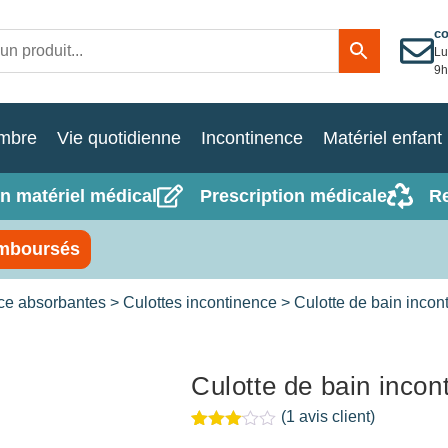
c
Lu
9h
mbre
Vie quotidienne
Incontinence
Matériel enfant
n matériel médical
Prescription médicale
R
mboursés
nce absorbantes
>
Culottes incontinence
> Culotte de bain incon
Culotte de bain incon
(
1
avis client)
Noté
1