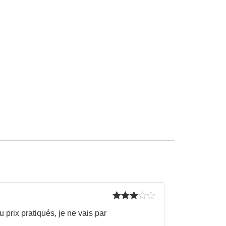
Note
3
prix pratiqués, je ne vais par
sur 5