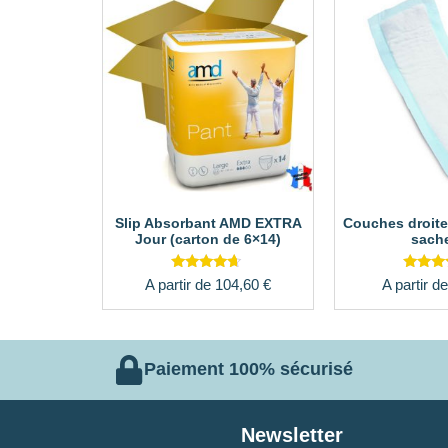
Slip Absorbant AMD EXTRA
Couches droite
Jour (carton de 6×14)
sache
Note
Note
A partir de
104,60
€
A partir d
4.45
4.14
sur 5
sur 
Paiement 100% sécurisé
Newsletter