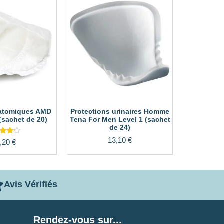
atomiques AMD
Protections urinaires Homme
(sachet de 20)
Tena For Men Level 1 (sachet
de 24)
13,10
€
ote
,20
€
.00
r 5
Avis Vérifiés
Rendez-vous sur...