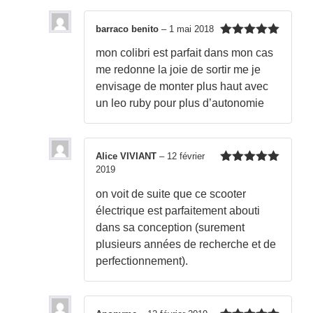
barraco benito
–
1 mai 2018
Note
5
sur
mon colibri est parfait dans mon cas
5
me redonne la joie de sortir me je
envisage de monter plus haut avec
un leo ruby pour plus d’autonomie
Alice VIVIANT
–
12 février
2019
Note
5
sur
5
on voit de suite que ce scooter
électrique est parfaitement abouti
dans sa conception (surement
plusieurs années de recherche et de
perfectionnement).