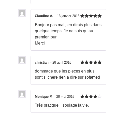
Claudine A.
–
13 janvier 2016
Note
5
sur
Bonjour pas mal j’en dirais plus dans
5
quelque temps. Je ne suis qu’au
premier jour
Merci
christian
–
28 avril 2016
Note
5
sur
dommage que les pieces en plus
5
sont si chere rien a dire sur sofamed
Monique P.
–
28 mai 2016
Note
4
Très pratique il soulage la vie.
sur 5