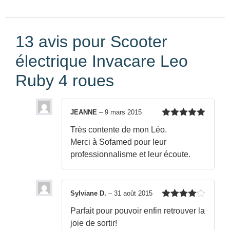
13 avis pour
Scooter
électrique Invacare Leo
Ruby 4 roues
JEANNE
–
9 mars 2015
Note
5
sur
Très contente de mon Léo.
5
Merci à Sofamed pour leur
professionnalisme et leur écoute.
Sylviane D.
–
31 août 2015
Note
4
Parfait pour pouvoir enfin retrouver la
sur 5
joie de sortir!