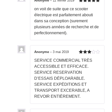
Anonyme
–
12 février 2019
Note
5
sur
on voit de suite que ce scooter
5
électrique est parfaitement abouti
dans sa conception (surement
plusieurs années de recherche et de
perfectionnement).
Anonyme
–
3 mai 2019
Note
3
SERVICE COMMERCIAL TRÈS
sur 5
ACCESSIBLE ET EFFICACE.
SERVICE RESERVATION
D’ESSAIS DÉPLOARABLE.
SERVICE EXPÉDITIONS ET
TRANSPORT EXCERABLE, A
REVOIR ENTIÈREMENT.