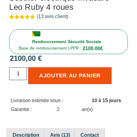
Leo Ruby 4 roues
(
13
avis client)
Noté
13
4.69
sur 5
basé sur
notations
Remboursement Sécurité Sociale
client
Base de remboursement LPPR :
2100.00
€
2100,00
€
AJOUTER AU PANIER
Livraison estimée sous :
10 à 15 jours
Garantie :
2
an(s)
Description
Avis (13)
Contact