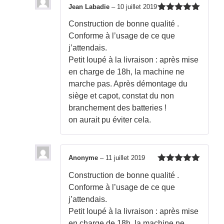
Jean Labadie
–
10 juillet 2019
Note
5
sur
Construction de bonne qualité .
5
Conforme à l’usage de ce que
j’attendais.
Petit loupé à la livraison : après mise
en charge de 18h, la machine ne
marche pas. Après démontage du
siège et capot, constat du non
branchement des batteries !
on aurait pu éviter cela.
Anonyme
–
11 juillet 2019
Note
5
sur
Construction de bonne qualité .
5
Conforme à l’usage de ce que
j’attendais.
Petit loupé à la livraison : après mise
en charge de 18h, la machine ne