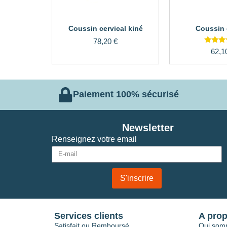
Coussin cervical kiné
Coussin o
78,20
€
Note
62,1
4.00
sur 
Paiement 100% sécurisé
Newsletter
Renseignez votre email
S'inscrire
Services clients
A pro
Satisfait ou Remboursé
Qui som