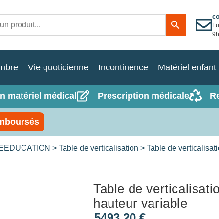
c
Lu
9h
mbre
Vie quotidienne
Incontinence
Matériel enfant
n matériel médical
Prescription médicale
R
mboursés
REEDUCATION
>
Table de verticalisation
> Table de verticalisat
Table de verticalisati
hauteur variable
5493,20
€