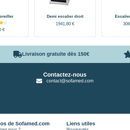
reiller
Demi escalier droit
Escalie
1941,80
€
306
0
€
5
Livraison gratuite dès 150€
Contactez-nous
contact@sofamed.com
pos de Sofamed.com
Liens utiles
mes nous ?
Nouveautés