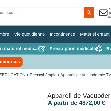
c
Lu
9h
mbre
Vie quotidienne
Incontinence
Matériel enfant
n matériel médical
Prescription médicale
R
mboursés
REEDUCATION
>
Pressothérapie
> Appareil de Vacuodermie T
Appareil de Vacuode
A partir de
4872,00
€