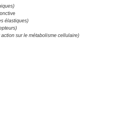
niques)
onctive
es élastiques)
epteurs)
 action sur le métabolisme cellulaire)