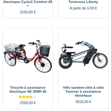
électrique Cyclo2 Comfort 26
Tonicross Liberty
+
A partir de
0,00
€
3150,00
€
Tricycle à assistance
Vélo tandem côte à côte
électrique SE 300R-36
Twinner à assistance
électrique
9918,00
€
Note
2590,00
€
4.00
sur 5