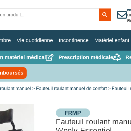
c
Lu
9h
mbre
Vie quotidienne
Incontinence
Matériel enfant
n matériel médical
Prescription médicale
R
mboursés
 roulant manuel
>
Fauteuil roulant manuel de confort
> Fauteuil 
FRMP
Fauteuil roulant manu
Weely Essentiel