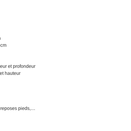
m
 cm
eur et profondeur
et hauteur
s, reposes pieds,…