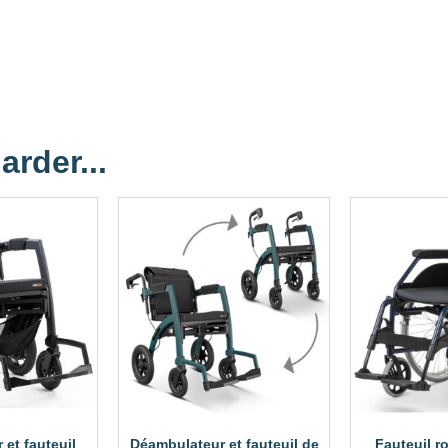
arder...
et fauteuil
Déambulateur et fauteuil de
Fauteuil r