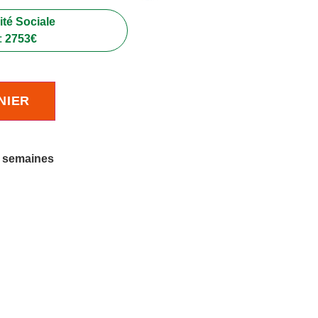
té Sociale
:
2753
€
NIER
4 semaines