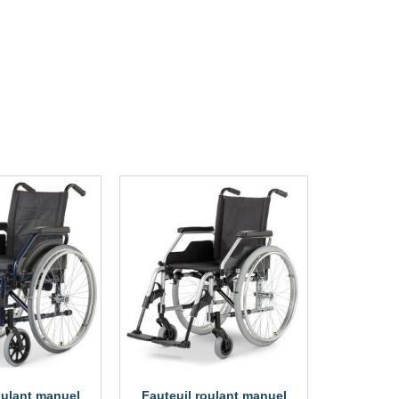
oulant manuel
Fauteuil roulant manuel