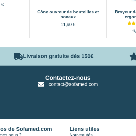
0
€
Cône ouvreur de bouteilles et
Broyeur 
bocaux
ergo
11,90
€
Not
6
3.0
sur
Livraison gratuite dès 150€
Contactez-nous
contact@sofamed.com
pos de Sofamed.com
Liens utiles
mes nous ?
Nouveautés