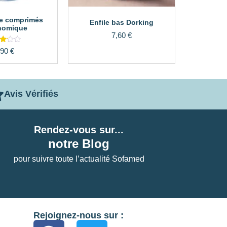
de comprimés
Enfile bas Dorking
nomique
7,60
€
e
,90
€
0
 5
Avis Vérifiés
Rendez-vous sur...
notre Blog
pour suivre toute l’actualité Sofamed
Rejoignez-nous sur :