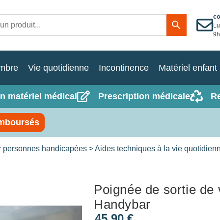
c
Lu
9h
mbre
Vie quotidienne
Incontinence
Matériel enfant
n matériel médical
Prescription médicale
R
mboursés
r personnes handicapées
>
Aides techniques à la vie quotidien
Poignée de sortie de 
Handybar
45,90
€