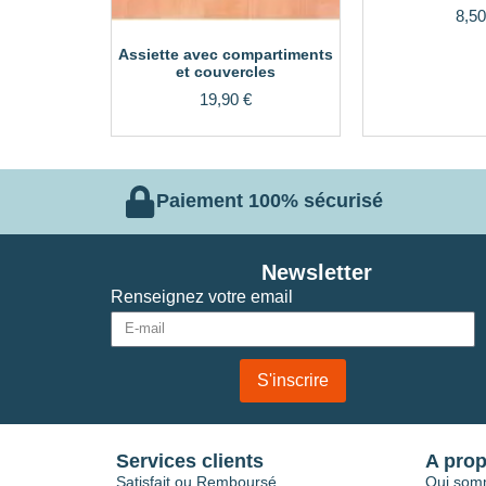
8,5
Assiette avec compartiments
et couvercles
19,90
€
Paiement 100% sécurisé
Newsletter
Renseignez votre email
S'inscrire
Services clients
A pro
Satisfait ou Remboursé
Qui som