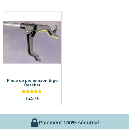
Pince de préhension Ergo
Reacher
Note
15,90
€
4.67
sur 5
Paiement 100% sécurisé