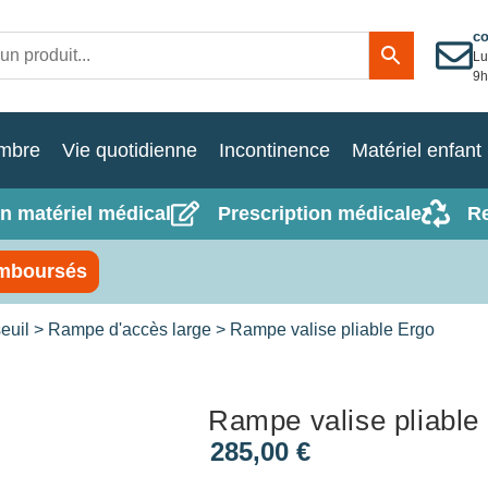
c
Lu
9h
mbre
Vie quotidienne
Incontinence
Matériel enfant
n matériel médical
Prescription médicale
R
mboursés
euil
>
Rampe d'accès large
> Rampe valise pliable Ergo
Rampe valise pliable
285,00
€