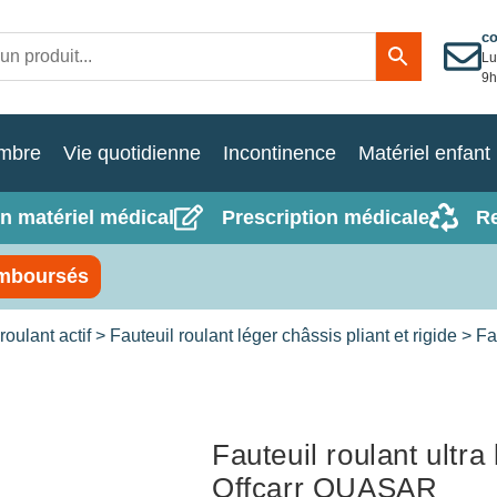
c
Lu
9h
mbre
Vie quotidienne
Incontinence
Matériel enfant
n matériel médical
Prescription médicale
R
mboursés
roulant actif
>
Fauteuil roulant léger châssis pliant et rigide
> Fau
Fauteuil roulant ultra 
Offcarr QUASAR