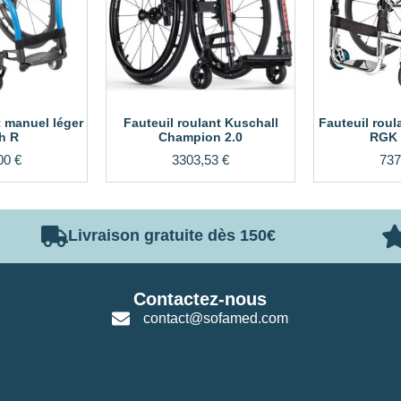
t manuel léger
Fauteuil roulant Kuschall
Fauteuil roul
h R
Champion 2.0
RGK 
00
€
3303,53
€
737
Livraison gratuite dès 150€
Contactez-nous
contact@sofamed.com