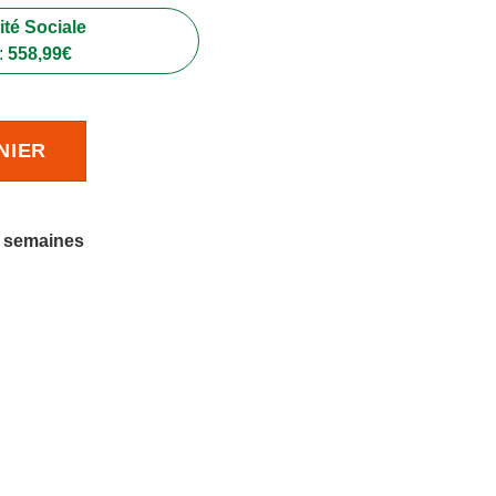
té Sociale
:
558,99
€
NIER
4 semaines