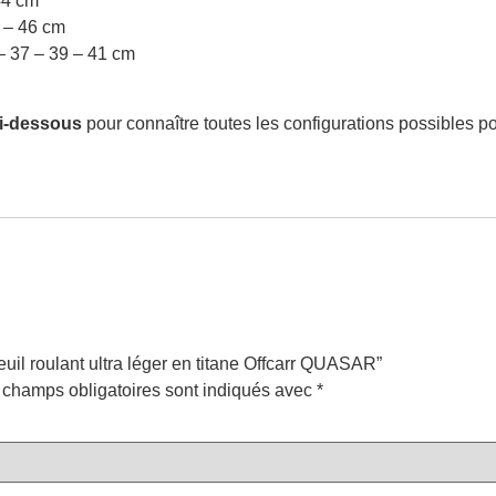
44 cm
4 – 46 cm
 – 37 – 39 – 41 cm
ci-dessous
pour connaître toutes les configurations possibles po
euil roulant ultra léger en titane Offcarr QUASAR”
 champs obligatoires sont indiqués avec
*