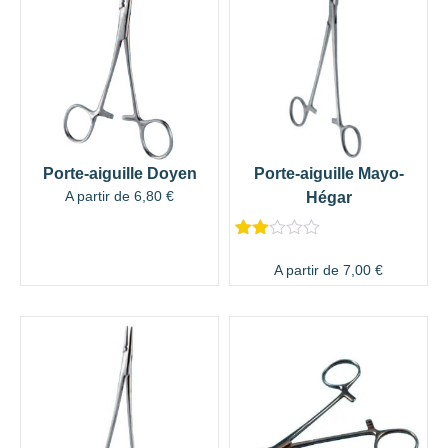
Porte-aiguille Doyen
Porte-aiguille Mayo-
A partir de
6,80
€
Hégar
Noté
1
2.00
A partir de
7,00
€
sur
5
bas
é
sur
notat
ion
client