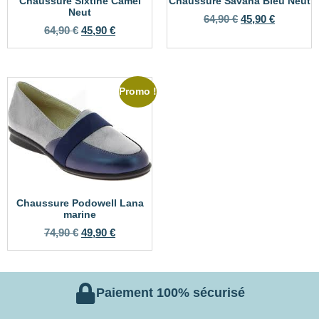
Chaussure Sixtine Camel
Chaussure Savana Bleu Neut
Neut
64,90
€
45,90
€
64,90
€
45,90
€
Promo !
Chaussure Podowell Lana
marine
74,90
€
49,90
€
Paiement 100% sécurisé