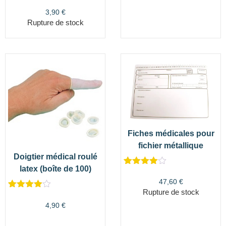
Noté
1
4.00
sur 5
3,90
€
basé
Rupture de stock
sur
notation
client
Fiches médicales pour
fichier métallique
Doigtier médical roulé
latex (boîte de 100)
Noté
3
4.67
sur 5
47,60
€
basé sur
Rupture de stock
Noté
5
4.60
notations
sur 5
client
4,90
€
basé sur
notations