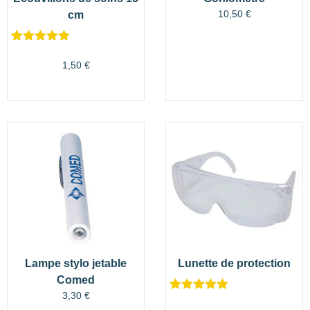
10,50
€
cm
Noté
3
5.00
sur 5
1,50
€
basé sur
notations
client
Lampe stylo jetable
Lunette de protection
Comed
3,30
€
Noté
2
5.00