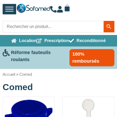
Location
Prescription
Reconditionné
Réforme fauteuils
100%
roulants
remboursés
Accueil
»
Comed
Comed