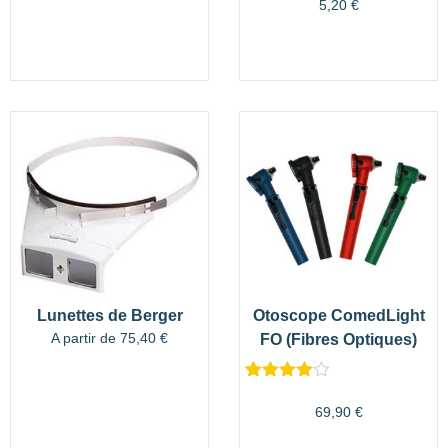
sur 5
5,20
€
basé sur
notations
client
Lunettes de Berger
Otoscope ComedLight
A partir de
75,40
€
FO (Fibres Optiques)
Noté
2
4.00
sur 5
69,90
€
basé
sur