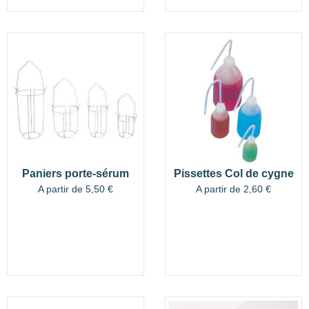
notations
client
Paniers porte-sérum
Pissettes Col de cygne
A partir de
5,50
€
A partir de
2,60
€