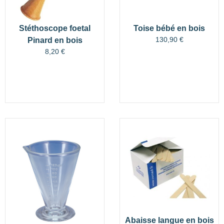
Stéthoscope foetal
Toise bébé en bois
130,90
€
Pinard en bois
8,20
€
Abaisse langue en bois