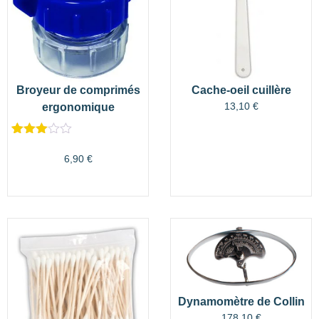
Broyeur de comprimés
Cache-oeil cuillère
13,10
€
ergonomique
Noté
1
3.00
6,90
€
sur 5
basé
sur
notation
client
Dynamomètre de Collin
178,10
€