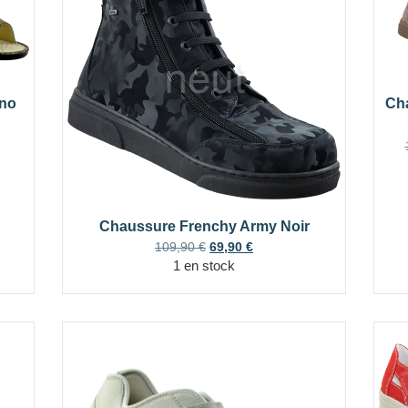
no
Ch
Chaussure Frenchy Army Noir
109,90
€
69,90
€
1 en stock