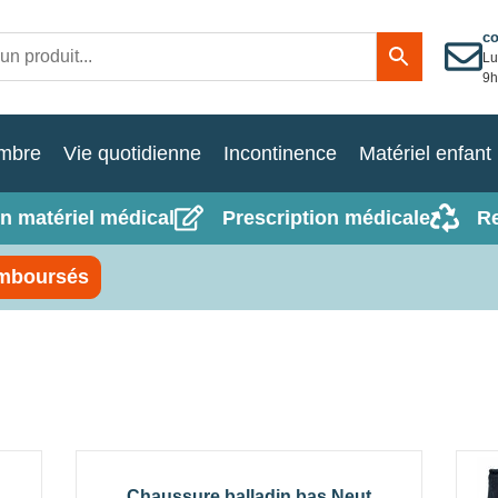
c
Lu
9h
mbre
Vie quotidienne
Incontinence
Matériel enfant
n matériel médical
Prescription médicale
R
mboursés
Chaussure balladin bas Neut