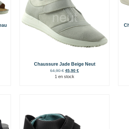
eau
Ch
Chaussure Jade Beige Neut
64,90
€
45,90
€
1 en stock