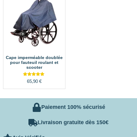
Cape imperméable doublée
pour fauteuil roulant et
scooter
Note
65,90
€
5.00
sur 5
Paiement 100% sécurisé
Livraison gratuite dès 150€