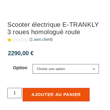
Scooter électrique E-TRANKLY
3 roues homologué route
(
1
avis client)
Noté
1
1.00
2290,00
€
sur
5
basé
sur
Option
notation
client
AJOUTER AU PANIER