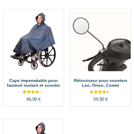
Cape imperméable pour
Rétroviseur pour scooters
fauteuil roulant et scooter
Leo, Orion, Comet
Note
Note
46,90
€
59,90
€
4.00
4.22
sur 5
sur 5