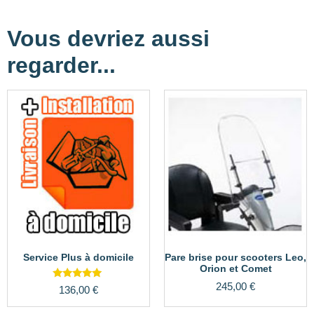
Vous devriez aussi
regarder...
Service Plus à domicile
Pare brise pour scooters Leo,
Orion et Comet
245,00
€
Note
136,00
€
5.00
sur 5