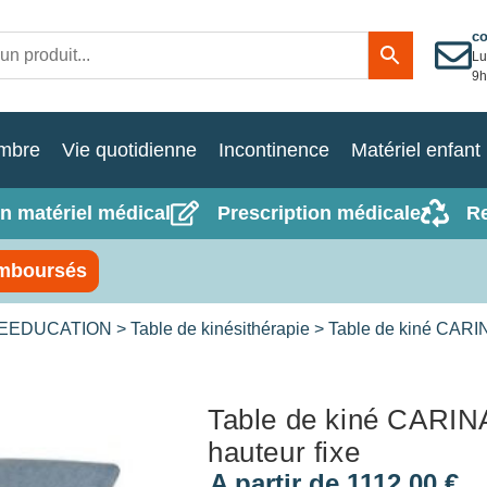
c
Lu
9h
mbre
Vie quotidienne
Incontinence
Matériel enfant
n matériel médical
Prescription médicale
R
mboursés
REEDUCATION
>
Table de kinésithérapie
> Table de kiné CARIN
Table de kiné CARIN
hauteur fixe
A partir de
1112,00
€