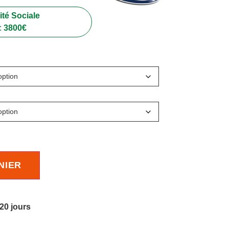
té Sociale
:
3800
€
NIER
 20 jours