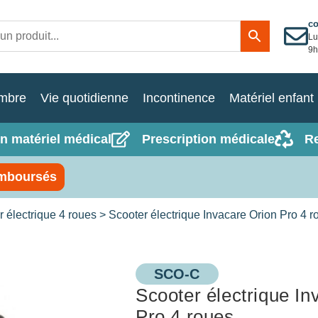
c
Lu
9h
mbre
Vie quotidienne
Incontinence
Matériel enfant
n matériel médical
Prescription médicale
R
mboursés
r électrique 4 roues
> Scooter électrique Invacare Orion Pro 4 r
SCO-C
Scooter électrique In
Pro 4 roues