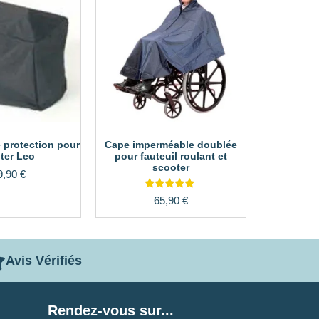
 protection pour
Cape imperméable doublée
ter Leo
pour fauteuil roulant et
scooter
9,90
€
Note
65,90
€
5.00
sur 5
Avis Vérifiés
Rendez-vous sur...