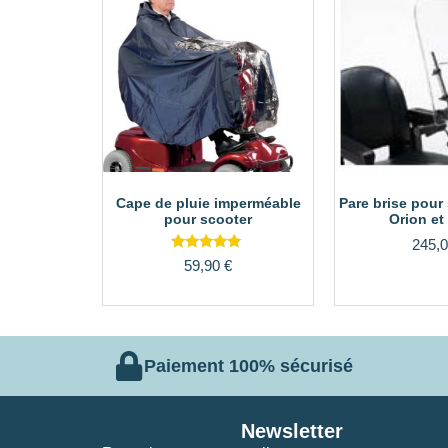
Cape de pluie imperméable
Pare brise pour
pour scooter
Orion et
245,
Note
59,90
€
5.00
sur 5
Paiement 100% sécurisé
Newsletter