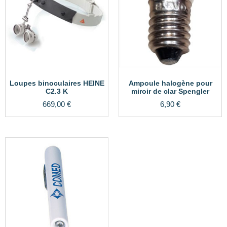
Loupes binoculaires HEINE
Ampoule halogène pour
C2.3 K
miroir de clar Spengler
669,00
€
6,90
€